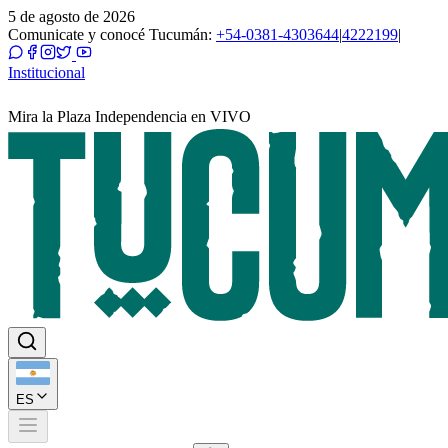
5 de agosto de 2026
Comunicate y conocé Tucumán:
+54-0381-4303644
|
4222199
|
Institucional
Mira la Plaza Independencia en VIVO
ES