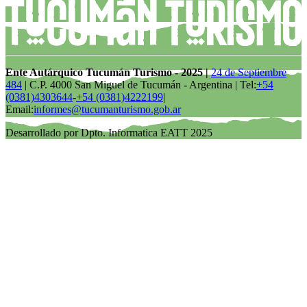
Ente Autárquico Tucumán Turismo - 2025 |
24 de Septiembre
484
| C.P. 4000 San Miguel de Tucumán - Argentina | Tel:
+54
(0381)4303644
-
+54 (0381)4222199
|
Email:
informes@tucumanturismo.gob.ar
Desarrollado por Dpto. Informatica EATT 2025