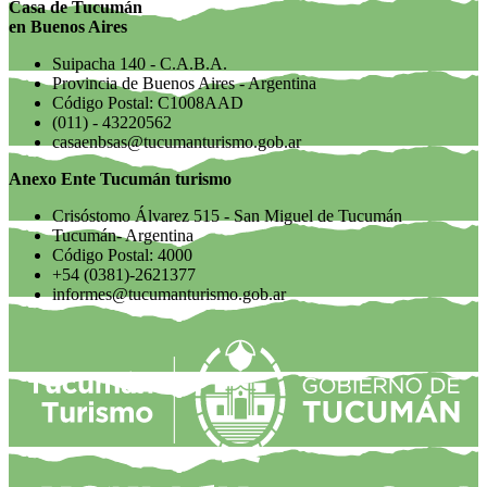
Casa de Tucumán
en Buenos Aires
Suipacha 140 - C.A.B.A.
Provincia de Buenos Aires - Argentina
Código Postal: C1008AAD
(011) - 43220562
casaenbsas@tucumanturismo.gob.ar
Anexo Ente Tucumán turismo
Crisóstomo Álvarez 515 - San Miguel de Tucumán
Tucumán- Argentina
Código Postal: 4000
+54 (0381)-2621377
informes@tucumanturismo.gob.ar