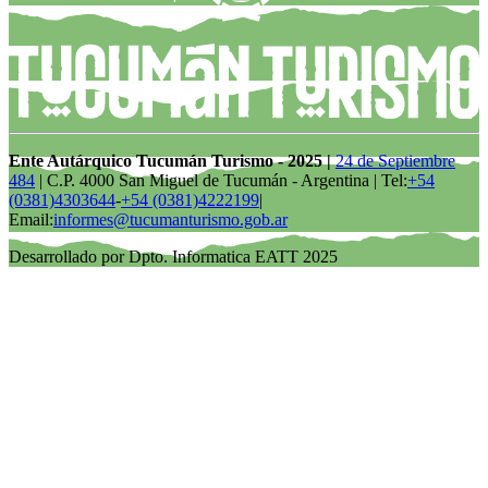
Ente Autárquico Tucumán Turismo - 2025 |
24 de Septiembre
484
| C.P. 4000 San Miguel de Tucumán - Argentina | Tel:
+54
(0381)4303644
-
+54 (0381)4222199
|
Email:
informes@tucumanturismo.gob.ar
Desarrollado por Dpto. Informatica EATT 2025