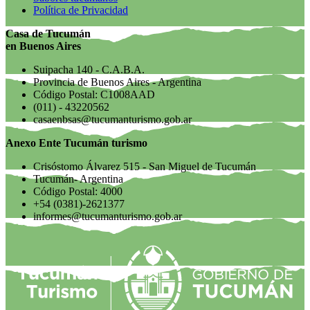
Política de Privacidad
Casa de Tucumán
en Buenos Aires
Suipacha 140 - C.A.B.A.
Provincia de Buenos Aires - Argentina
Código Postal: C1008AAD
(011) - 43220562
casaenbsas@tucumanturismo.gob.ar
Anexo Ente Tucumán turismo
Crisóstomo Álvarez 515 - San Miguel de Tucumán
Tucumán- Argentina
Código Postal: 4000
+54 (0381)-2621377
informes@tucumanturismo.gob.ar