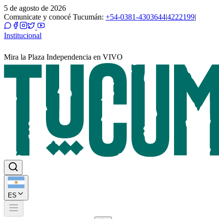
5 de agosto de 2026
Comunicate y conocé Tucumán:
+54-0381-4303644
|
4222199
|
Institucional
Mira la Plaza Independencia en VIVO
ES