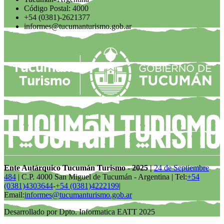
Código Postal: 4000
+54 (0381)-2621377
informes@tucumanturismo.gob.ar
Ente Autárquico Tucumán Turismo - 2025 |
24 de Septiembre
484
| C.P. 4000 San Miguel de Tucumán - Argentina | Tel:
+54
(0381)4303644
-
+54 (0381)4222199
|
Email:
informes@tucumanturismo.gob.ar
Desarrollado por Dpto. Informatica EATT 2025