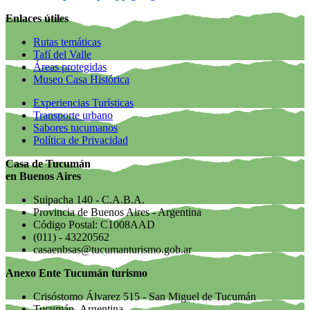
Enlaces útiles
Rutas temáticas
Tafí del Valle
Áreas protegidas
Museo Casa Histórica
Experiencias Turísticas
Transporte urbano
Sabores tucumanos
Política de Privacidad
Casa de Tucumán
en Buenos Aires
Suipacha 140 - C.A.B.A.
Provincia de Buenos Aires - Argentina
Código Postal: C1008AAD
(011) - 43220562
casaenbsas@tucumanturismo.gob.ar
Anexo Ente Tucumán turismo
Crisóstomo Álvarez 515 - San Miguel de Tucumán
Tucumán- Argentina