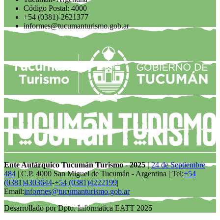
Código Postal: 4000
+54 (0381)-2621377
informes@tucumanturismo.gob.ar
Ente Autárquico Tucumán Turismo - 2025 |
24 de Septiembre
484
| C.P. 4000 San Miguel de Tucumán - Argentina | Tel:
+54
(0381)4303644
-
+54 (0381)4222199
|
Email:
informes@tucumanturismo.gob.ar
Desarrollado por Dpto. Informatica EATT 2025