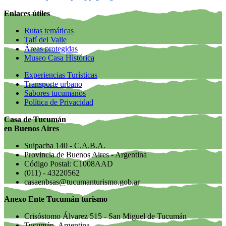
Enlaces útiles
Rutas temáticas
Tafí del Valle
Áreas protegidas
Museo Casa Histórica
Experiencias Turísticas
Transporte urbano
Sabores tucumanos
Política de Privacidad
Casa de Tucumán
en Buenos Aires
Suipacha 140 - C.A.B.A.
Provincia de Buenos Aires - Argentina
Código Postal: C1008AAD
(011) - 43220562
casaenbsas@tucumanturismo.gob.ar
Anexo Ente Tucumán turismo
Crisóstomo Álvarez 515 - San Miguel de Tucumán
Tucumán- Argentina