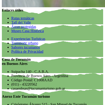
Enlaces útiles
Rutas temáticas
Tafí del Valle
Áreas protegidas
Museo Casa Histórica
Experiencias Turísticas
Transporte urbano
Sabores tucumanos
Política de Privacidad
Casa de Tucumán
en Buenos Aires
Suipacha 140 - C.A.B.A.
Provincia de Buenos Aires - Argentina
Código Postal: C1008AAD
(011) - 43220562
casaenbsas@tucumanturismo.gob.ar
Anexo Ente Tucumán turismo
Crisóstomo Álvarez 515 - San Miguel de Tucumán