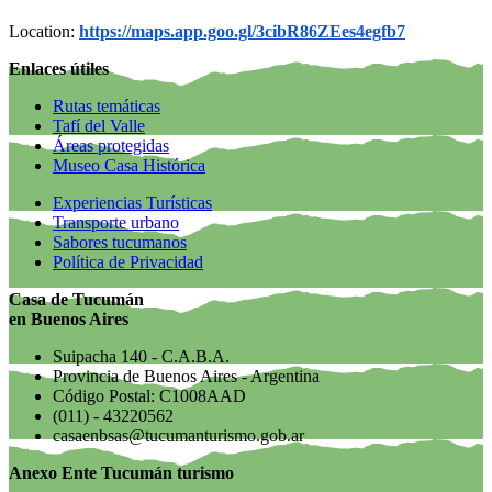
Location:
https://maps.app.goo.gl/3cibR86ZEes4egfb7
Enlaces útiles
Rutas temáticas
Tafí del Valle
Áreas protegidas
Museo Casa Histórica
Experiencias Turísticas
Transporte urbano
Sabores tucumanos
Política de Privacidad
Casa de Tucumán
en Buenos Aires
Suipacha 140 - C.A.B.A.
Provincia de Buenos Aires - Argentina
Código Postal: C1008AAD
(011) - 43220562
casaenbsas@tucumanturismo.gob.ar
Anexo Ente Tucumán turismo