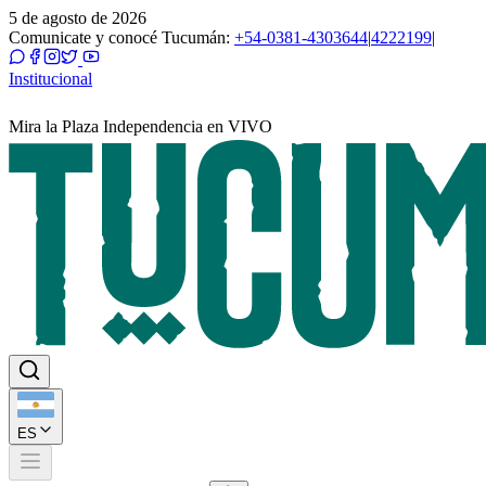
5 de agosto de 2026
Comunicate y conocé Tucumán:
+54-0381-4303644
|
4222199
|
Institucional
Mira la Plaza Independencia en VIVO
ES