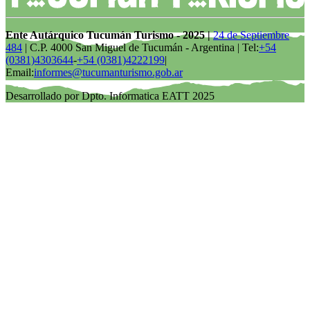
Ente Autárquico Tucumán Turismo - 2025 |
24 de Septiembre
484
| C.P. 4000 San Miguel de Tucumán - Argentina | Tel:
+54
(0381)4303644
-
+54 (0381)4222199
|
Email:
informes@tucumanturismo.gob.ar
Desarrollado por Dpto. Informatica EATT 2025