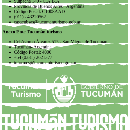
Suipacha 140 - C.A.B.A.
Provincia de Buenos Aires - Argentina
Código Postal: C1008AAD
(011) - 43220562
casaenbsas@tucumanturismo.gob.ar
Anexo Ente Tucumán turismo
Crisóstomo Álvarez 515 - San Miguel de Tucumán
Tucumán- Argentina
Código Postal: 4000
+54 (0381)-2621377
informes@tucumanturismo.gob.ar