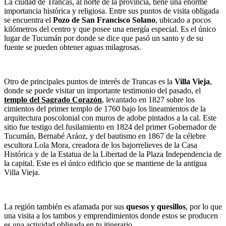
La ciudad de Trancas, al norte de la provincia, tiene una enorme
importancia histórica y religiosa. Entre sus puntos de visita obligada
se encuentra el
Pozo de San Francisco Solano
, ubicado a pocos
kilómetros del centro y que posee una energía especial. Es el único
lugar de Tucumán por donde se dice que pasó un santo y de su
fuente se pueden obtener aguas milagrosas.
Otro de principales puntos de interés de Trancas es la
Villa Vieja
,
donde se puede visitar un importante testimonio del pasado, el
templo del Sagrado Corazón
, levantado en 1827 sobre los
cimientos del primer templo de 1760 bajo los lineamientos de la
arquitectura poscolonial con muros de adobe pintados a la cal. Este
sitio fue testigo del fusilamiento en 1824 del primer Gobernador de
Tucumán, Bernabé Aráoz, y del bautismo en 1867 de la célebre
escultora Lola Mora, creadora de los bajorrelieves de la Casa
Histórica y de la Estatua de la Libertad de la Plaza Independencia de
la capital. Este es el único edificio que se mantiene de la antigua
Villa Vieja.
La región también es afamada por sus
quesos y quesillos
, por lo que
una visita a los tambos y emprendimientos donde estos se producen
es una actividad obligada en tu itinerario.