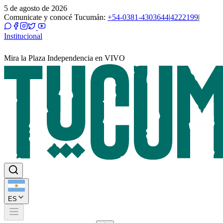
5 de agosto de 2026
Comunicate y conocé Tucumán:
+54-0381-4303644
|
4222199
|
Institucional
Mira la Plaza Independencia en VIVO
ES