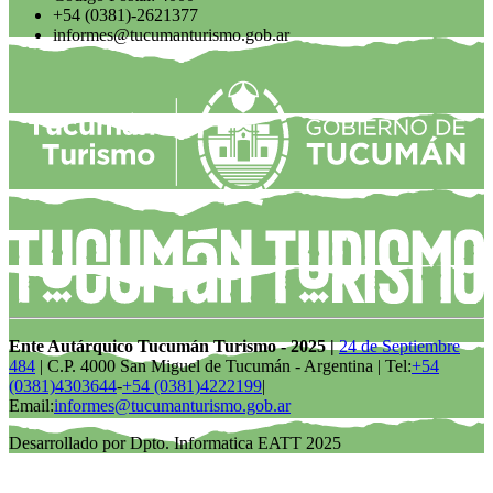
+54 (0381)-2621377
informes@tucumanturismo.gob.ar
Ente Autárquico Tucumán Turismo - 2025 |
24 de Septiembre
484
| C.P. 4000 San Miguel de Tucumán - Argentina | Tel:
+54
(0381)4303644
-
+54 (0381)4222199
|
Email:
informes@tucumanturismo.gob.ar
Desarrollado por Dpto. Informatica EATT 2025