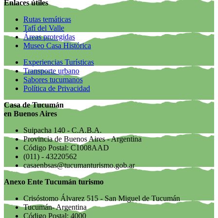
Enlaces útiles
Rutas temáticas
Tafí del Valle
Áreas protegidas
Museo Casa Histórica
Experiencias Turísticas
Transporte urbano
Sabores tucumanos
Política de Privacidad
Casa de Tucumán
en Buenos Aires
Suipacha 140 - C.A.B.A.
Provincia de Buenos Aires - Argentina
Código Postal: C1008AAD
(011) - 43220562
casaenbsas@tucumanturismo.gob.ar
Anexo Ente Tucumán turismo
Crisóstomo Álvarez 515 - San Miguel de Tucumán
Tucumán- Argentina
Código Postal: 4000