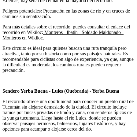
Además, hay señal de celular en la mayoría del recorrido.
Peligros potenciales: Precaución en las zonas de río y en cruces de
caminos sin señalización.
Para más detalles sobre el recorrido, puedes consultar el enlace del
recorrido en Wikiloc:
Monteros - Ibatín - Soldado Maldonado -
Monteros en Wikiloc
.
Este circuito es ideal para quienes buscan una ruta tranquila pero
atractiva, tanto por su historia como por sus paisajes naturales. Es
recomendable para ciclistas con algo de experiencia, ya que, aunque
la dificultad es moderada, los caminos rurales pueden requerir
precaución.
Sendero Yerba Buena - Lules (Quebrada) - Yerba Buena
El recorrido ofrece una oportunidad para conocer un pueblo rural de
Tucumán sin alejarse demasiado de la ciudad. El circuito incluye
tramos por fincas privadas de limón y caña, con senderos típicos de
la yunga tucumana. Llega hasta el río Lules, donde se pueden
observar paisajes hermosos, balnearios, lugares históricos, y hay
opciones para acampar o alojarse cerca del río.