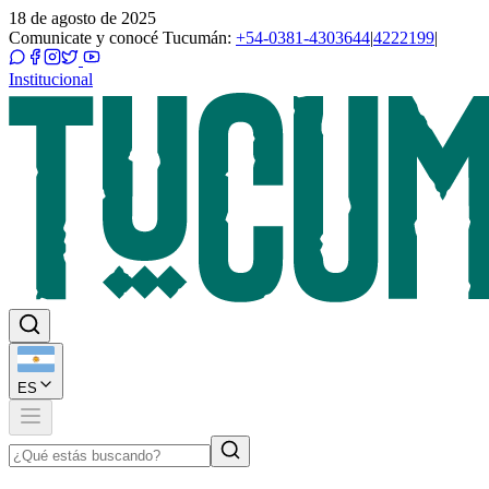
18 de agosto de 2025
Comunicate y conocé Tucumán:
+54-0381-4303644
|
4222199
|
Institucional
ES