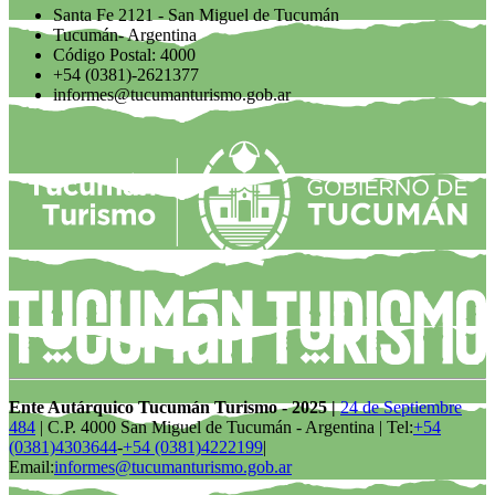
Santa Fe 2121 - San Miguel de Tucumán
Tucumán- Argentina
Código Postal: 4000
+54 (0381)-2621377
informes@tucumanturismo.gob.ar
Ente Autárquico Tucumán Turismo - 2025 |
24 de Septiembre
484
| C.P. 4000 San Miguel de Tucumán - Argentina | Tel:
+54
(0381)4303644
-
+54 (0381)4222199
|
Email:
informes@tucumanturismo.gob.ar