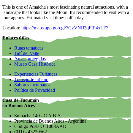
This is one of Amaicha's most fascinating natural attractions, with a
landscape that looks like the Moon. It's recommended to visit with a
tour agency. Estimated visit time: half a day.
Location:
https://maps.app.goo.gl/7GzVNiJ2qFfP4xLF7
Enlaces útiles
Rutas temáticas
Tafí del Valle
Áreas protegidas
Museo Casa Histórica
Experiencias Turísticas
Transporte urbano
Sabores tucumanos
Política de Privacidad
Casa de Tucumán
en Buenos Aires
Suipacha 140 - C.A.B.A.
Provincia de Buenos Aires - Argentina
Código Postal: C1008AAD
(011) - 43220562