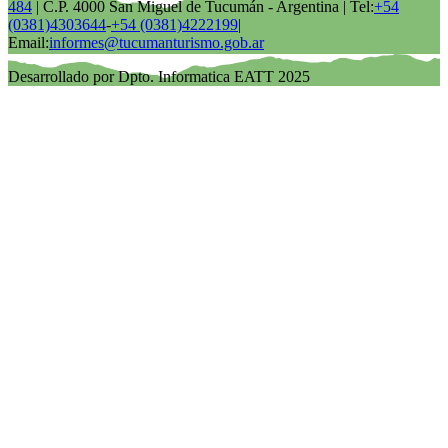
484
| C.P. 4000 San Miguel de Tucumán - Argentina | Tel:
+54
(0381)4303644
-
+54 (0381)4222199
|
Email:
informes@tucumanturismo.gob.ar
Desarrollado por Dpto. Informatica EATT 2025