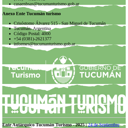
casaenbsas@tucumanturismo.gob.ar
Anexo Ente Tucumán turismo
Crisóstomo Álvarez 515 - San Miguel de Tucumán
Tucumán- Argentina
Código Postal: 4000
+54 (0381)-2621377
informes@tucumanturismo.gob.ar
Ente Autárquico Tucumán Turismo - 2025 |
24 de Septiembre