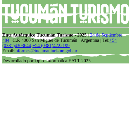
Ente Autárquico Tucumán Turismo - 2025 |
24 de Septiembre
484
| C.P. 4000 San Miguel de Tucumán - Argentina | Tel:
+54
(0381)4303644
-
+54 (0381)4222199
|
Email:
informes@tucumanturismo.gob.ar
Desarrollado por Dpto. Informatica EATT 2025