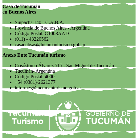
Casa de Tucumán
en Buenos Aires
Suipacha 140 - C.A.B.A.
Provincia de Buenos Aires - Argentina
Código Postal: C1008AAD
(011) - 43220562
casaenbsas@tucumanturismo.gob.ar
Anexo Ente Tucumán turismo
Crisóstomo Álvarez 515 - San Miguel de Tucumán
Tucumán- Argentina
Código Postal: 4000
+54 (0381)-2621377
informes@tucumanturismo.gob.ar