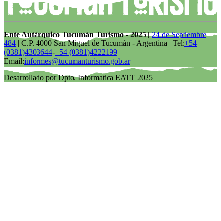
Ente Autárquico Tucumán Turismo - 2025 |
24 de Septiembre
484
| C.P. 4000 San Miguel de Tucumán - Argentina | Tel:
+54
(0381)4303644
-
+54 (0381)4222199
|
Email:
informes@tucumanturismo.gob.ar
Desarrollado por Dpto. Informatica EATT 2025