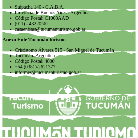
Suipacha 140 - C.A.B.A.
Provincia de Buenos Aires - Argentina
Código Postal: C1008AAD
(011) - 43220562
casaenbsas@tucumanturismo.gob.ar
Anexo Ente Tucumán turismo
Crisóstomo Álvarez 515 - San Miguel de Tucumán
Tucumán- Argentina
Código Postal: 4000
+54 (0381)-2621377
informes@tucumanturismo.gob.ar