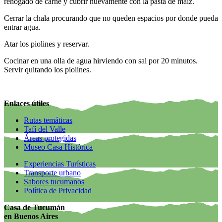
rehogado de carne y cubrir nuevamente con la pasta de maíz.
Cerrar la chala procurando que no queden espacios por donde pueda
entrar agua.
Atar los piolines y reservar.
Cocinar en una olla de agua hirviendo con sal por 20 minutos.
Servir quitando los piolines.
Enlaces útiles
Rutas temáticas
Tafí del Valle
Áreas protegidas
Museo Casa Histórica
Experiencias Turísticas
Transporte urbano
Sabores tucumanos
Política de Privacidad
Casa de Tucumán
en Buenos Aires