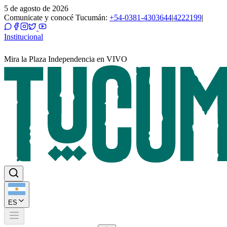
5 de agosto de 2026
Comunicate y conocé Tucumán:
+54-0381-4303644
|
4222199
|
Institucional
Mira la Plaza Independencia en VIVO
ES