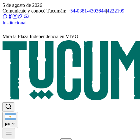
5 de agosto de 2026
Comunicate y conocé Tucumán:
+54-0381-4303644
|
4222199
|
Institucional
Mira la Plaza Independencia en VIVO
ES