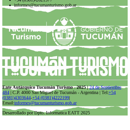
informes@tucumanturismo.gob.ar
Ente Autárquico Tucumán Turismo - 2025 |
24 de Septiembre
484
| C.P. 4000 San Miguel de Tucumán - Argentina | Tel:
+54
(0381)4303644
-
+54 (0381)4222199
|
Email:
informes@tucumanturismo.gob.ar
Desarrollado por Dpto. Informatica EATT 2025