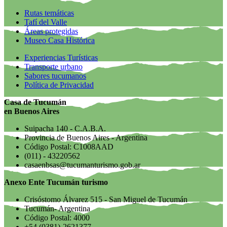
Rutas temáticas
Tafí del Valle
Áreas protegidas
Museo Casa Histórica
Experiencias Turísticas
Transporte urbano
Sabores tucumanos
Política de Privacidad
Casa de Tucumán
en Buenos Aires
Suipacha 140 - C.A.B.A.
Provincia de Buenos Aires - Argentina
Código Postal: C1008AAD
(011) - 43220562
casaenbsas@tucumanturismo.gob.ar
Anexo Ente Tucumán turismo
Crisóstomo Álvarez 515 - San Miguel de Tucumán
Tucumán- Argentina
Código Postal: 4000
+54 (0381)-2621377