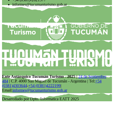
informes@tucumanturismo.gob.ar
Ente Autárquico Tucumán Turismo - 2025 |
24 de Septiembre
484
| C.P. 4000 San Miguel de Tucumán - Argentina | Tel:
+54
(0381)4303644
-
+54 (0381)4222199
|
Email:
informes@tucumanturismo.gob.ar
Desarrollado por Dpto. Informatica EATT 2025