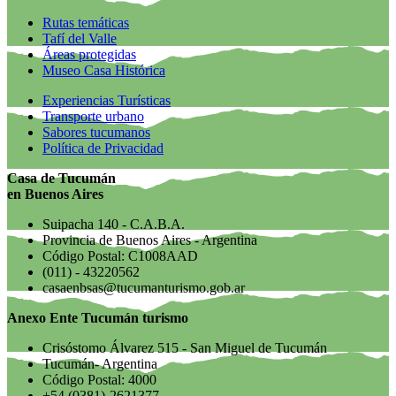
Rutas temáticas
Tafí del Valle
Áreas protegidas
Museo Casa Histórica
Experiencias Turísticas
Transporte urbano
Sabores tucumanos
Política de Privacidad
Casa de Tucumán
en Buenos Aires
Suipacha 140 - C.A.B.A.
Provincia de Buenos Aires - Argentina
Código Postal: C1008AAD
(011) - 43220562
casaenbsas@tucumanturismo.gob.ar
Anexo Ente Tucumán turismo
Crisóstomo Álvarez 515 - San Miguel de Tucumán
Tucumán- Argentina
Código Postal: 4000
+54 (0381)-2621377