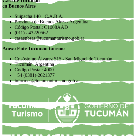
Casa de Tucumán
en Buenos Aires
Suipacha 140 - C.A.B.A.
Provincia de Buenos Aires - Argentina
Código Postal: C1008AAD
(011) - 43220562
casaenbsas@tucumanturismo.gob.ar
Anexo Ente Tucumán turismo
Crisóstomo Álvarez 515 - San Miguel de Tucumán
Tucumán- Argentina
Código Postal: 4000
+54 (0381)-2621377
informes@tucumanturismo.gob.ar