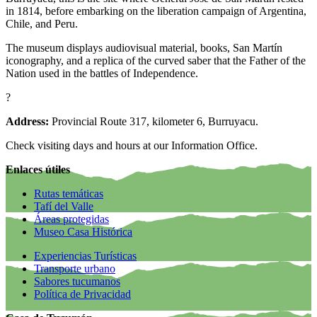
in 1814, before embarking on the liberation campaign of Argentina,
Chile, and Peru.
The museum displays audiovisual material, books, San Martín
iconography, and a replica of the curved saber that the Father of the
Nation used in the battles of Independence.
?
Address:
Provincial Route 317, kilometer 6, Burruyacu.
Check visiting days and hours at our Information Office.
Enlaces útiles
Rutas temáticas
Tafí del Valle
Áreas protegidas
Museo Casa Histórica
Experiencias Turísticas
Transporte urbano
Sabores tucumanos
Política de Privacidad