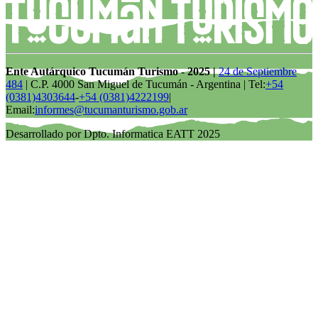
Ente Autárquico Tucumán Turismo - 2025 |
24 de Septiembre
484
| C.P. 4000 San Miguel de Tucumán - Argentina | Tel:
+54
(0381)4303644
-
+54 (0381)4222199
|
Email:
informes@tucumanturismo.gob.ar
Desarrollado por Dpto. Informatica EATT 2025