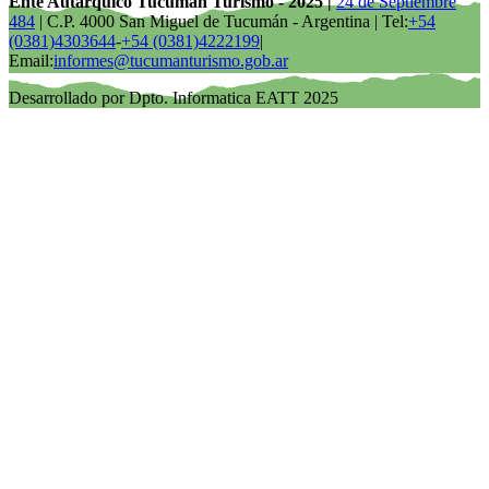
Ente Autárquico Tucumán Turismo - 2025 |
24 de Septiembre
484
| C.P. 4000 San Miguel de Tucumán - Argentina | Tel:
+54
(0381)4303644
-
+54 (0381)4222199
|
Email:
informes@tucumanturismo.gob.ar
Desarrollado por Dpto. Informatica EATT 2025