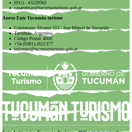
(011) - 43220562
casaenbsas@tucumanturismo.gob.ar
Anexo Ente Tucumán turismo
Crisóstomo Álvarez 515 - San Miguel de Tucumán
Tucumán- Argentina
Código Postal: 4000
+54 (0381)-2621377
informes@tucumanturismo.gob.ar