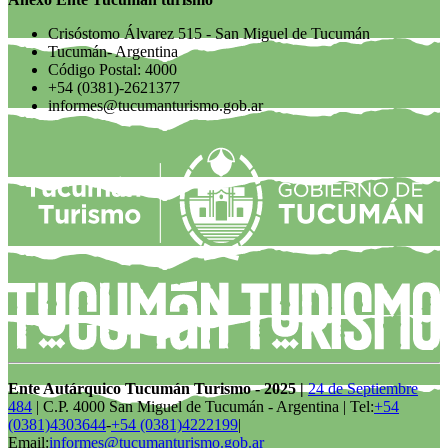
Crisóstomo Álvarez 515 - San Miguel de Tucumán
Tucumán- Argentina
Código Postal: 4000
+54 (0381)-2621377
informes@tucumanturismo.gob.ar
Ente Autárquico Tucumán Turismo - 2025 |
24 de Septiembre
484
| C.P. 4000 San Miguel de Tucumán - Argentina | Tel:
+54
(0381)4303644
-
+54 (0381)4222199
|
Email:
informes@tucumanturismo.gob.ar