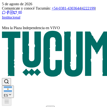
5 de agosto de 2026
Comunicate y conocé Tucumán:
+54-0381-4303644
|
4222199
|
Institucional
Mira la Plaza Independencia en VIVO
ES