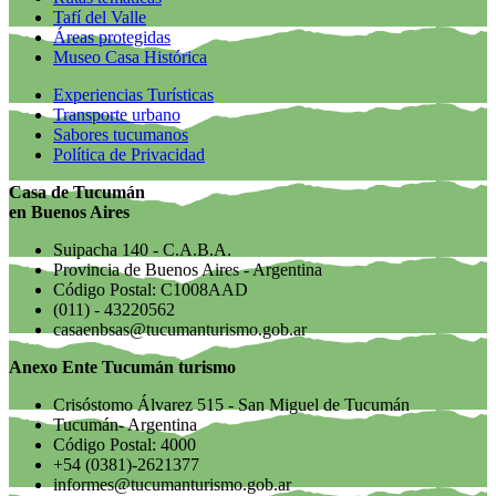
Tafí del Valle
Áreas protegidas
Museo Casa Histórica
Experiencias Turísticas
Transporte urbano
Sabores tucumanos
Política de Privacidad
Casa de Tucumán
en Buenos Aires
Suipacha 140 - C.A.B.A.
Provincia de Buenos Aires - Argentina
Código Postal: C1008AAD
(011) - 43220562
casaenbsas@tucumanturismo.gob.ar
Anexo Ente Tucumán turismo
Crisóstomo Álvarez 515 - San Miguel de Tucumán
Tucumán- Argentina
Código Postal: 4000
+54 (0381)-2621377
informes@tucumanturismo.gob.ar