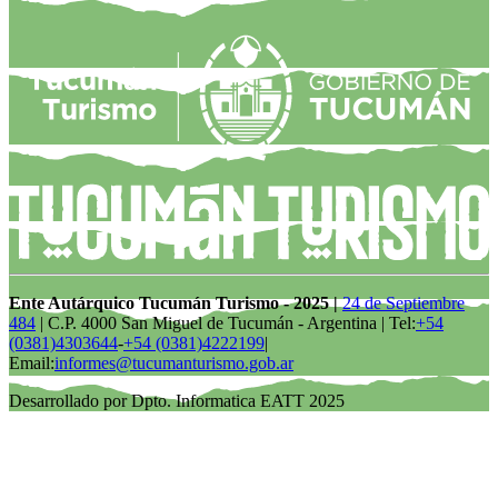
Ente Autárquico Tucumán Turismo - 2025 |
24 de Septiembre
484
| C.P. 4000 San Miguel de Tucumán - Argentina | Tel:
+54
(0381)4303644
-
+54 (0381)4222199
|
Email:
informes@tucumanturismo.gob.ar
Desarrollado por Dpto. Informatica EATT 2025