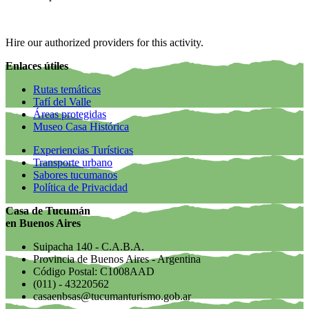
Hire our authorized providers for this activity.
Enlaces útiles
Rutas temáticas
Tafí del Valle
Áreas protegidas
Museo Casa Histórica
Experiencias Turísticas
Transporte urbano
Sabores tucumanos
Política de Privacidad
Casa de Tucumán
en Buenos Aires
Suipacha 140 - C.A.B.A.
Provincia de Buenos Aires - Argentina
Código Postal: C1008AAD
(011) - 43220562
casaenbsas@tucumanturismo.gob.ar