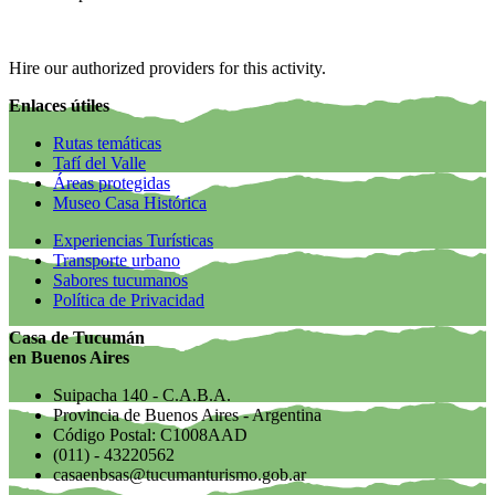
Hire our authorized providers for this activity.
Enlaces útiles
Rutas temáticas
Tafí del Valle
Áreas protegidas
Museo Casa Histórica
Experiencias Turísticas
Transporte urbano
Sabores tucumanos
Política de Privacidad
Casa de Tucumán
en Buenos Aires
Suipacha 140 - C.A.B.A.
Provincia de Buenos Aires - Argentina
Código Postal: C1008AAD
(011) - 43220562
casaenbsas@tucumanturismo.gob.ar