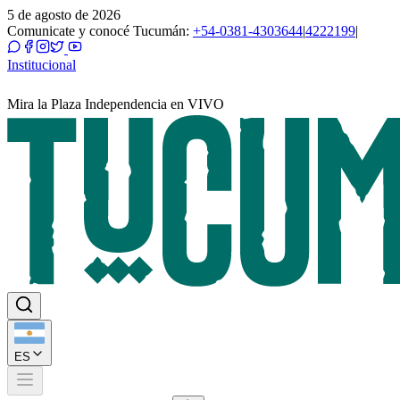
5 de agosto de 2026
Comunicate y conocé Tucumán:
+54-0381-4303644
|
4222199
|
Institucional
Mira la Plaza Independencia en VIVO
ES