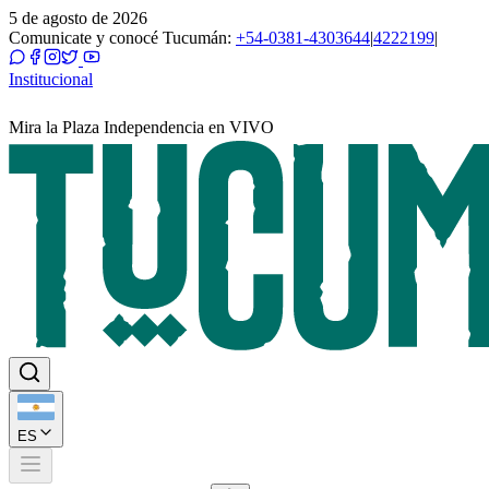
5 de agosto de 2026
Comunicate y conocé Tucumán:
+54-0381-4303644
|
4222199
|
Institucional
Mira la Plaza Independencia en VIVO
ES