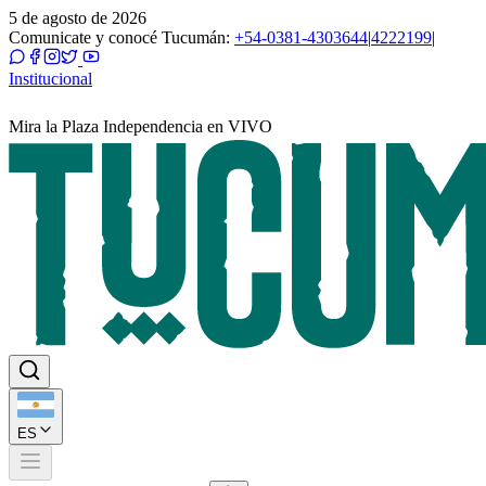
5 de agosto de 2026
Comunicate y conocé Tucumán:
+54-0381-4303644
|
4222199
|
Institucional
Mira la Plaza Independencia en VIVO
ES