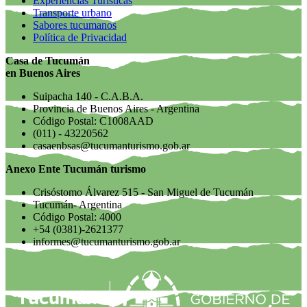
Experiencias Turísticas
Transporte urbano
Sabores tucumanos
Política de Privacidad
Casa de Tucumán
en Buenos Aires
Suipacha 140 - C.A.B.A.
Provincia de Buenos Aires - Argentina
Código Postal: C1008AAD
(011) - 43220562
casaenbsas@tucumanturismo.gob.ar
Anexo Ente Tucumán turismo
Crisóstomo Álvarez 515 - San Miguel de Tucumán
Tucumán- Argentina
Código Postal: 4000
+54 (0381)-2621377
informes@tucumanturismo.gob.ar