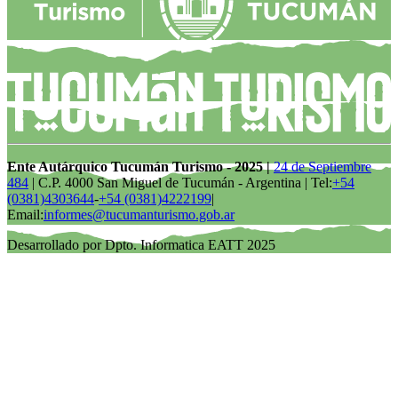
Ente Autárquico Tucumán Turismo - 2025 |
24 de Septiembre
484
| C.P. 4000 San Miguel de Tucumán - Argentina | Tel:
+54
(0381)4303644
-
+54 (0381)4222199
|
Email:
informes@tucumanturismo.gob.ar
Desarrollado por Dpto. Informatica EATT 2025