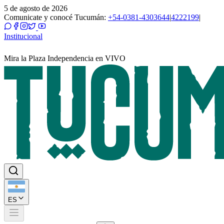
5 de agosto de 2026
Comunicate y conocé Tucumán:
+54-0381-4303644
|
4222199
|
Institucional
Mira la Plaza Independencia en VIVO
ES