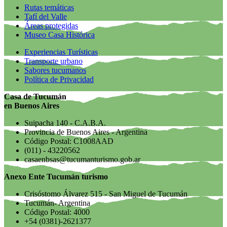
Rutas temáticas
Tafí del Valle
Áreas protegidas
Museo Casa Histórica
Experiencias Turísticas
Transporte urbano
Sabores tucumanos
Política de Privacidad
Casa de Tucumán
en Buenos Aires
Suipacha 140 - C.A.B.A.
Provincia de Buenos Aires - Argentina
Código Postal: C1008AAD
(011) - 43220562
casaenbsas@tucumanturismo.gob.ar
Anexo Ente Tucumán turismo
Crisóstomo Álvarez 515 - San Miguel de Tucumán
Tucumán- Argentina
Código Postal: 4000
+54 (0381)-2621377