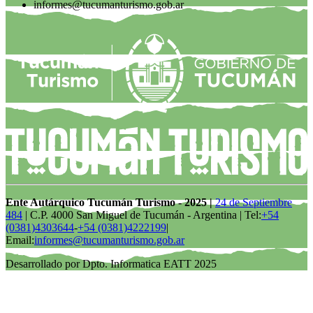
informes@tucumanturismo.gob.ar
Ente Autárquico Tucumán Turismo - 2025 |
24 de Septiembre
484
| C.P. 4000 San Miguel de Tucumán - Argentina | Tel:
+54
(0381)4303644
-
+54 (0381)4222199
|
Email:
informes@tucumanturismo.gob.ar
Desarrollado por Dpto. Informatica EATT 2025