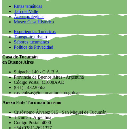
Rutas temáticas
Tafí del Valle
Áreas protegidas
Museo Casa Histórica
Experiencias Turísticas
Transporte urbano
Sabores tucumanos
Política de Privacidad
Casa de Tucumán
en Buenos Aires
Suipacha 140 - C.A.B.A.
Provincia de Buenos Aires - Argentina
Código Postal: C1008AAD
(011) - 43220562
casaenbsas@tucumanturismo.gob.ar
Anexo Ente Tucumán turismo
Crisóstomo Álvarez 515 - San Miguel de Tucumán
Tucumán- Argentina
Código Postal: 4000
+54 (0381)-2621377