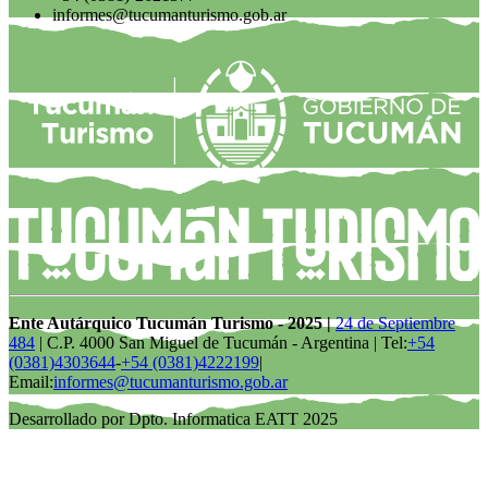
informes@tucumanturismo.gob.ar
Ente Autárquico Tucumán Turismo - 2025 |
24 de Septiembre
484
| C.P. 4000 San Miguel de Tucumán - Argentina | Tel:
+54
(0381)4303644
-
+54 (0381)4222199
|
Email:
informes@tucumanturismo.gob.ar
Desarrollado por Dpto. Informatica EATT 2025