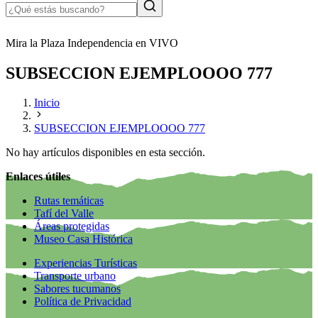
Mira la Plaza Independencia en VIVO
SUBSECCION EJEMPLOOOO 777
Inicio
SUBSECCION EJEMPLOOOO 777
No hay artículos disponibles en esta sección.
Enlaces útiles
Rutas temáticas
Tafí del Valle
Áreas protegidas
Museo Casa Histórica
Experiencias Turísticas
Transporte urbano
Sabores tucumanos
Política de Privacidad