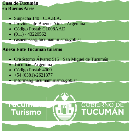
Casa de Tucumán
en Buenos Aires
Suipacha 140 - C.A.B.A.
Provincia de Buenos Aires - Argentina
Código Postal: C1008AAD
(011) - 43220562
casaenbsas@tucumanturismo.gob.ar
Anexo Ente Tucumán turismo
Crisóstomo Álvarez 515 - San Miguel de Tucumán
Tucumán- Argentina
Código Postal: 4000
+54 (0381)-2621377
informes@tucumanturismo.gob.ar