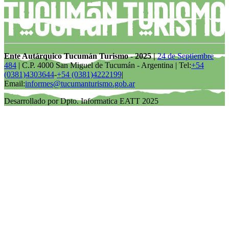
Ente Autárquico Tucumán Turismo - 2025 |
24 de Septiembre
484
| C.P. 4000 San Miguel de Tucumán - Argentina | Tel:
+54
(0381)4303644
-
+54 (0381)4222199
|
Email:
informes@tucumanturismo.gob.ar
Desarrollado por Dpto. Informatica EATT 2025