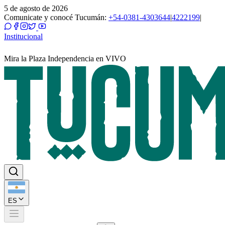
5 de agosto de 2026
Comunicate y conocé Tucumán:
+54-0381-4303644
|
4222199
|
Institucional
Mira la Plaza Independencia en VIVO
ES