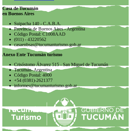
Casa de Tucumán
en Buenos Aires
Suipacha 140 - C.A.B.A.
Provincia de Buenos Aires - Argentina
Código Postal: C1008AAD
(011) - 43220562
casaenbsas@tucumanturismo.gob.ar
Anexo Ente Tucumán turismo
Crisóstomo Álvarez 515 - San Miguel de Tucumán
Tucumán- Argentina
Código Postal: 4000
+54 (0381)-2621377
informes@tucumanturismo.gob.ar