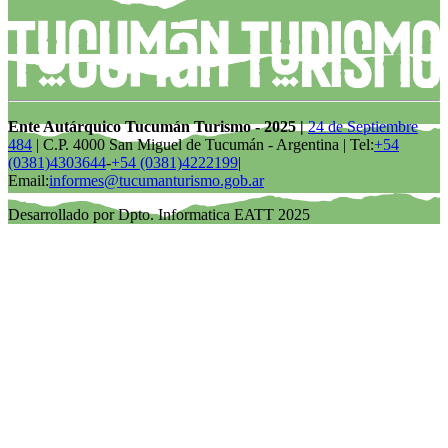
Ente Autárquico Tucumán Turismo - 2025 |
24 de Septiembre
484
| C.P. 4000 San Miguel de Tucumán - Argentina | Tel:
+54
(0381)4303644
-
+54 (0381)4222199
|
Email:
informes@tucumanturismo.gob.ar
Desarrollado por Dpto. Informatica EATT 2025