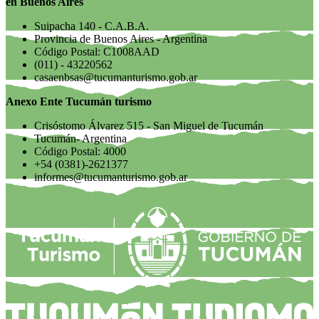
en Buenos Aires
Suipacha 140 - C.A.B.A.
Provincia de Buenos Aires - Argentina
Código Postal: C1008AAD
(011) - 43220562
casaenbsas@tucumanturismo.gob.ar
Anexo Ente Tucumán turismo
Crisóstomo Álvarez 515 - San Miguel de Tucumán
Tucumán- Argentina
Código Postal: 4000
+54 (0381)-2621377
informes@tucumanturismo.gob.ar