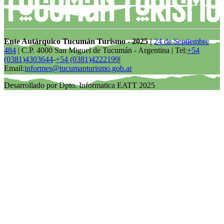
Ente Autárquico Tucumán Turismo - 2025 |
24 de Septiembre
484
| C.P. 4000 San Miguel de Tucumán - Argentina | Tel:
+54
(0381)4303644
-
+54 (0381)4222199
|
Email:
informes@tucumanturismo.gob.ar
Desarrollado por Dpto. Informatica EATT 2025