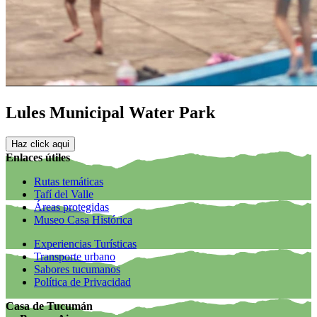
Lules Municipal Water Park
Haz click aqui
Enlaces útiles
Rutas temáticas
Tafí del Valle
Áreas protegidas
Museo Casa Histórica
Experiencias Turísticas
Transporte urbano
Sabores tucumanos
Política de Privacidad
Casa de Tucumán