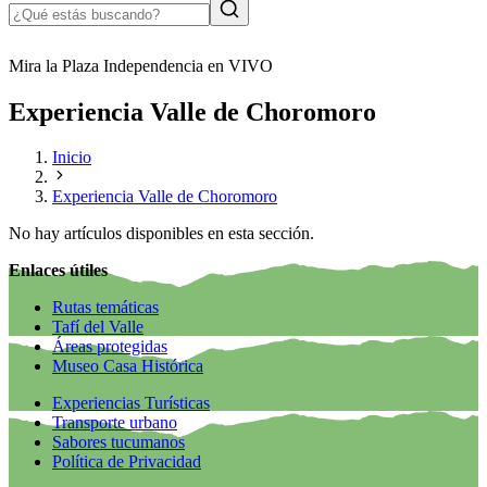
Mira la Plaza Independencia en VIVO
Experiencia Valle de Choromoro
Inicio
Experiencia Valle de Choromoro
No hay artículos disponibles en esta sección.
Enlaces útiles
Rutas temáticas
Tafí del Valle
Áreas protegidas
Museo Casa Histórica
Experiencias Turísticas
Transporte urbano
Sabores tucumanos
Política de Privacidad