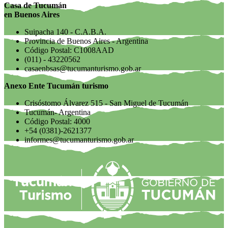
Casa de Tucumán
en Buenos Aires
Suipacha 140 - C.A.B.A.
Provincia de Buenos Aires - Argentina
Código Postal: C1008AAD
(011) - 43220562
casaenbsas@tucumanturismo.gob.ar
Anexo Ente Tucumán turismo
Crisóstomo Álvarez 515 - San Miguel de Tucumán
Tucumán- Argentina
Código Postal: 4000
+54 (0381)-2621377
informes@tucumanturismo.gob.ar