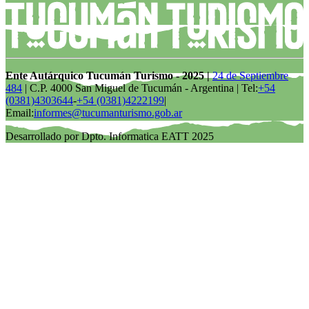
Ente Autárquico Tucumán Turismo - 2025 |
24 de Septiembre
484
| C.P. 4000 San Miguel de Tucumán - Argentina | Tel:
+54
(0381)4303644
-
+54 (0381)4222199
|
Email:
informes@tucumanturismo.gob.ar
Desarrollado por Dpto. Informatica EATT 2025