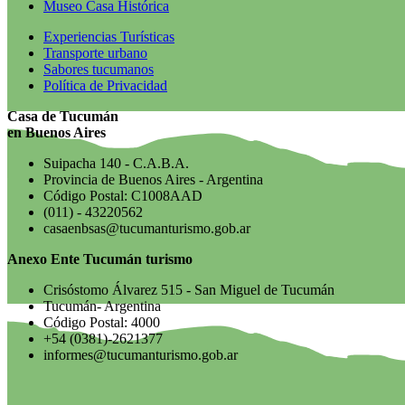
Museo Casa Histórica
Experiencias Turísticas
Transporte urbano
Sabores tucumanos
Política de Privacidad
Casa de Tucumán
en Buenos Aires
Suipacha 140 - C.A.B.A.
Provincia de Buenos Aires - Argentina
Código Postal: C1008AAD
(011) - 43220562
casaenbsas@tucumanturismo.gob.ar
Anexo Ente Tucumán turismo
Crisóstomo Álvarez 515 - San Miguel de Tucumán
Tucumán- Argentina
Código Postal: 4000
+54 (0381)-2621377
informes@tucumanturismo.gob.ar