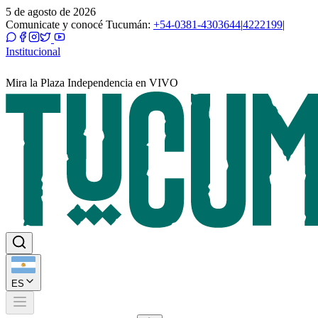
5 de agosto de 2026
Comunicate y conocé Tucumán:
+54-0381-4303644
|
4222199
|
Institucional
Mira la Plaza Independencia en VIVO
ES