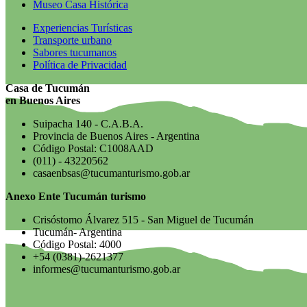
Museo Casa Histórica
Experiencias Turísticas
Transporte urbano
Sabores tucumanos
Política de Privacidad
Casa de Tucumán
en Buenos Aires
Suipacha 140 - C.A.B.A.
Provincia de Buenos Aires - Argentina
Código Postal: C1008AAD
(011) - 43220562
casaenbsas@tucumanturismo.gob.ar
Anexo Ente Tucumán turismo
Crisóstomo Álvarez 515 - San Miguel de Tucumán
Tucumán- Argentina
Código Postal: 4000
+54 (0381)-2621377
informes@tucumanturismo.gob.ar