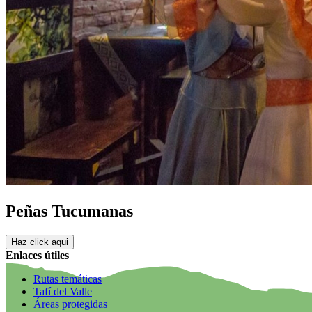
Peñas Tucumanas
Haz click aqui
Enlaces útiles
Rutas temáticas
Tafí del Valle
Áreas protegidas