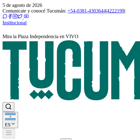
5 de agosto de 2026
Comunicate y conocé Tucumán:
+54-0381-4303644
|
4222199
|
Institucional
Mira la Plaza Independencia en VIVO
ES