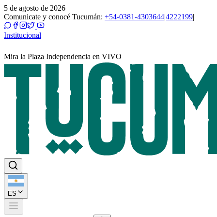
5 de agosto de 2026
Comunicate y conocé Tucumán:
+54-0381-4303644
|
4222199
|
Institucional
Mira la Plaza Independencia en VIVO
ES