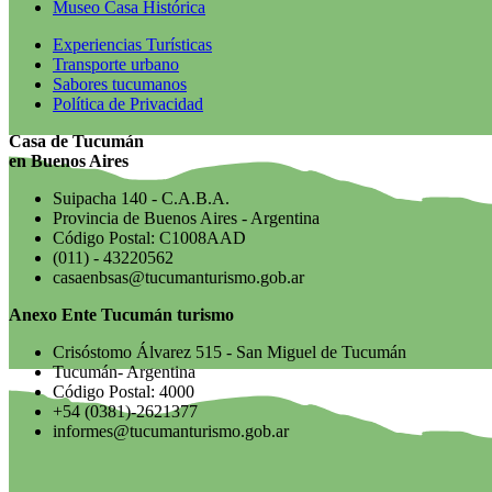
Museo Casa Histórica
Experiencias Turísticas
Transporte urbano
Sabores tucumanos
Política de Privacidad
Casa de Tucumán
en Buenos Aires
Suipacha 140 - C.A.B.A.
Provincia de Buenos Aires - Argentina
Código Postal: C1008AAD
(011) - 43220562
casaenbsas@tucumanturismo.gob.ar
Anexo Ente Tucumán turismo
Crisóstomo Álvarez 515 - San Miguel de Tucumán
Tucumán- Argentina
Código Postal: 4000
+54 (0381)-2621377
informes@tucumanturismo.gob.ar