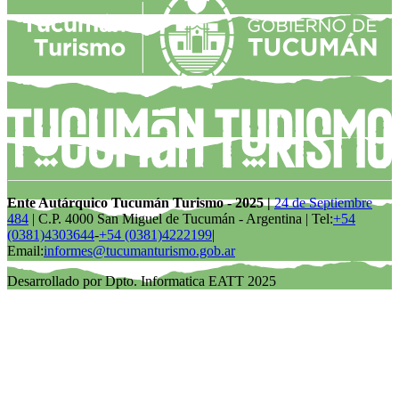
Ente Autárquico Tucumán Turismo - 2025 |
24 de Septiembre
484
| C.P. 4000 San Miguel de Tucumán - Argentina | Tel:
+54
(0381)4303644
-
+54 (0381)4222199
|
Email:
informes@tucumanturismo.gob.ar
Desarrollado por Dpto. Informatica EATT 2025