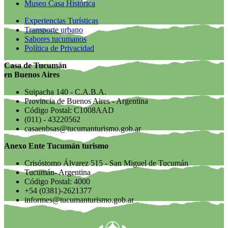
Museo Casa Histórica
Experiencias Turísticas
Transporte urbano
Sabores tucumanos
Política de Privacidad
Casa de Tucumán
en Buenos Aires
Suipacha 140 - C.A.B.A.
Provincia de Buenos Aires - Argentina
Código Postal: C1008AAD
(011) - 43220562
casaenbsas@tucumanturismo.gob.ar
Anexo Ente Tucumán turismo
Crisóstomo Álvarez 515 - San Miguel de Tucumán
Tucumán- Argentina
Código Postal: 4000
+54 (0381)-2621377
informes@tucumanturismo.gob.ar