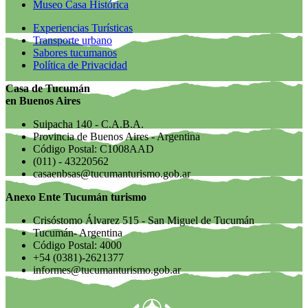
Museo Casa Histórica
Experiencias Turísticas
Transporte urbano
Sabores tucumanos
Política de Privacidad
Casa de Tucumán
en Buenos Aires
Suipacha 140 - C.A.B.A.
Provincia de Buenos Aires - Argentina
Código Postal: C1008AAD
(011) - 43220562
casaenbsas@tucumanturismo.gob.ar
Anexo Ente Tucumán turismo
Crisóstomo Álvarez 515 - San Miguel de Tucumán
Tucumán- Argentina
Código Postal: 4000
+54 (0381)-2621377
informes@tucumanturismo.gob.ar