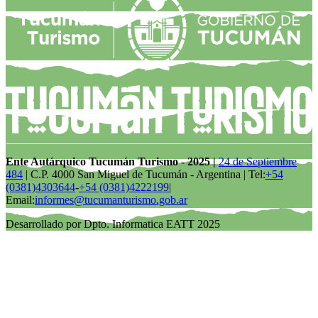
Ente Autárquico Tucumán Turismo - 2025 |
24 de Septiembre
484
| C.P. 4000 San Miguel de Tucumán - Argentina | Tel:
+54
(0381)4303644
-
+54 (0381)4222199
|
Email:
informes@tucumanturismo.gob.ar
Desarrollado por Dpto. Informatica EATT 2025