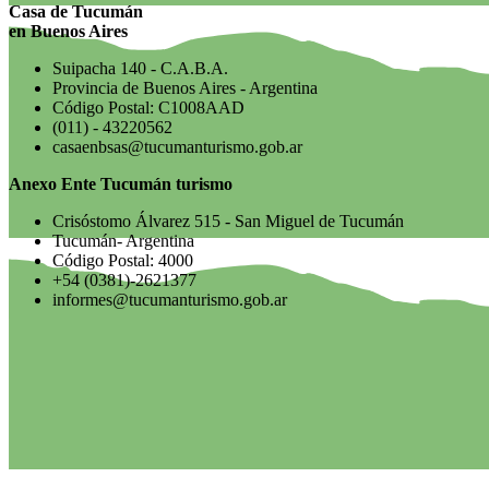
Casa de Tucumán
en Buenos Aires
Suipacha 140 - C.A.B.A.
Provincia de Buenos Aires - Argentina
Código Postal: C1008AAD
(011) - 43220562
casaenbsas@tucumanturismo.gob.ar
Anexo Ente Tucumán turismo
Crisóstomo Álvarez 515 - San Miguel de Tucumán
Tucumán- Argentina
Código Postal: 4000
+54 (0381)-2621377
informes@tucumanturismo.gob.ar