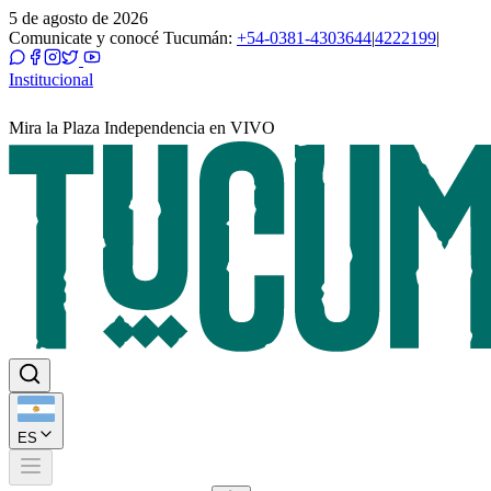
5 de agosto de 2026
Comunicate y conocé Tucumán:
+54-0381-4303644
|
4222199
|
Institucional
Mira la Plaza Independencia en VIVO
ES