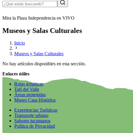
Mira la Plaza Independencia en VIVO
Museos y Salas Culturales
Inicio
Museos y Salas Culturales
No hay artículos disponibles en esta sección.
Enlaces útiles
Rutas temáticas
Tafí del Valle
Áreas protegidas
Museo Casa Histórica
Experiencias Turísticas
Transporte urbano
Sabores tucumanos
Política de Privacidad