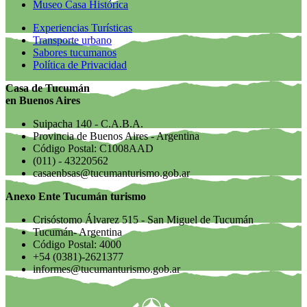
Museo Casa Histórica
Experiencias Turísticas
Transporte urbano
Sabores tucumanos
Política de Privacidad
Casa de Tucumán
en Buenos Aires
Suipacha 140 - C.A.B.A.
Provincia de Buenos Aires - Argentina
Código Postal: C1008AAD
(011) - 43220562
casaenbsas@tucumanturismo.gob.ar
Anexo Ente Tucumán turismo
Crisóstomo Álvarez 515 - San Miguel de Tucumán
Tucumán- Argentina
Código Postal: 4000
+54 (0381)-2621377
informes@tucumanturismo.gob.ar