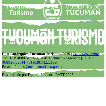
Ente Autárquico Tucumán Turismo - 2025 |
24 de Septiembre
484
| C.P. 4000 San Miguel de Tucumán - Argentina | Tel:
+54
(0381)4303644
-
+54 (0381)4222199
|
Email:
informes@tucumanturismo.gob.ar
Desarrollado por Dpto. Informatica EATT 2025