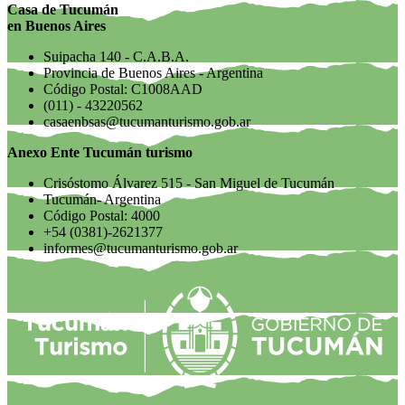
Casa de Tucumán
en Buenos Aires
Suipacha 140 - C.A.B.A.
Provincia de Buenos Aires - Argentina
Código Postal: C1008AAD
(011) - 43220562
casaenbsas@tucumanturismo.gob.ar
Anexo Ente Tucumán turismo
Crisóstomo Álvarez 515 - San Miguel de Tucumán
Tucumán- Argentina
Código Postal: 4000
+54 (0381)-2621377
informes@tucumanturismo.gob.ar