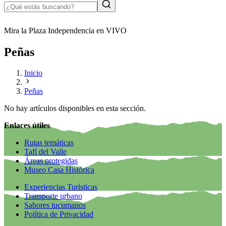
Mira la Plaza Independencia en VIVO
Peñas
Inicio
Peñas
No hay artículos disponibles en esta sección.
Enlaces útiles
Rutas temáticas
Tafí del Valle
Áreas protegidas
Museo Casa Histórica
Experiencias Turísticas
Transporte urbano
Sabores tucumanos
Política de Privacidad