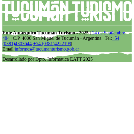
Ente Autárquico Tucumán Turismo - 2025 |
24 de Septiembre
484
| C.P. 4000 San Miguel de Tucumán - Argentina | Tel:
+54
(0381)4303644
-
+54 (0381)4222199
|
Email:
informes@tucumanturismo.gob.ar
Desarrollado por Dpto. Informatica EATT 2025