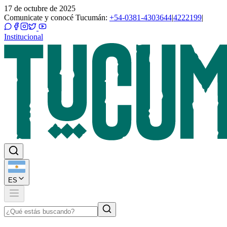
17 de octubre de 2025
Comunicate y conocé Tucumán:
+54-0381-4303644
|
4222199
|
Institucional
ES