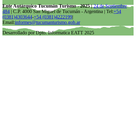
Ente Autárquico Tucumán Turismo - 2025 |
24 de Septiembre
484
| C.P. 4000 San Miguel de Tucumán - Argentina | Tel:
+54
(0381)4303644
-
+54 (0381)4222199
|
Email:
informes@tucumanturismo.gob.ar
Desarrollado por Dpto. Informatica EATT 2025