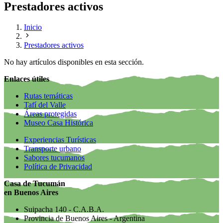
Prestadores activos
Inicio
Prestadores activos
No hay artículos disponibles en esta sección.
Enlaces útiles
Rutas temáticas
Tafí del Valle
Áreas protegidas
Museo Casa Histórica
Experiencias Turísticas
Transporte urbano
Sabores tucumanos
Política de Privacidad
Casa de Tucumán
en Buenos Aires
Suipacha 140 - C.A.B.A.
Provincia de Buenos Aires - Argentina