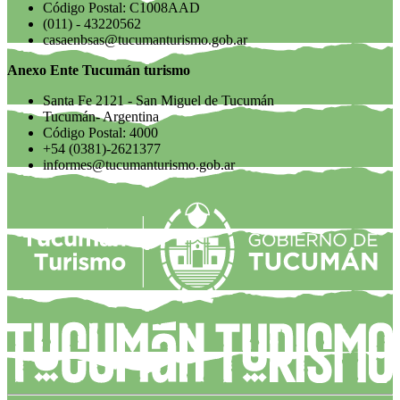
Código Postal: C1008AAD
(011) - 43220562
casaenbsas@tucumanturismo.gob.ar
Anexo Ente Tucumán turismo
Santa Fe 2121 - San Miguel de Tucumán
Tucumán- Argentina
Código Postal: 4000
+54 (0381)-2621377
informes@tucumanturismo.gob.ar