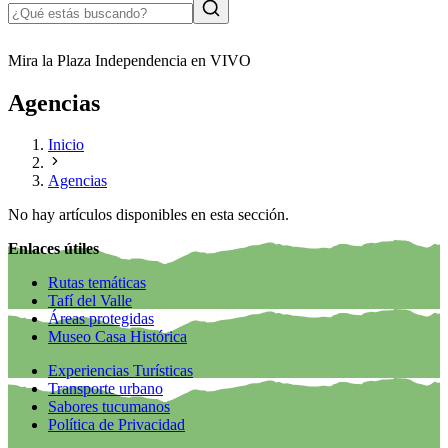
Mira la Plaza Independencia en VIVO
Agencias
Inicio
Agencias
No hay artículos disponibles en esta sección.
Enlaces útiles
Rutas temáticas
Tafí del Valle
Áreas protegidas
Museo Casa Histórica
Experiencias Turísticas
Transporte urbano
Sabores tucumanos
Política de Privacidad