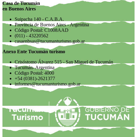
Casa de Tucumán
en Buenos Aires
Suipacha 140 - C.A.B.A.
Provincia de Buenos Aires - Argentina
Código Postal: C1008AAD
(011) - 43220562
casaenbsas@tucumanturismo.gob.ar
Anexo Ente Tucumán turismo
Crisóstomo Álvarez 515 - San Miguel de Tucumán
Tucumán- Argentina
Código Postal: 4000
+54 (0381)-2621377
informes@tucumanturismo.gob.ar