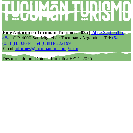
Ente Autárquico Tucumán Turismo - 2025 |
24 de Septiembre
484
| C.P. 4000 San Miguel de Tucumán - Argentina | Tel:
+54
(0381)4303644
-
+54 (0381)4222199
|
Email:
informes@tucumanturismo.gob.ar
Desarrollado por Dpto. Informatica EATT 2025