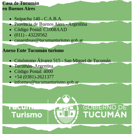
Casa de Tucumán
en Buenos Aires
Suipacha 140 - C.A.B.A.
Provincia de Buenos Aires - Argentina
Código Postal: C1008AAD
(011) - 43220562
casaenbsas@tucumanturismo.gob.ar
Anexo Ente Tucumán turismo
Crisóstomo Álvarez 515 - San Miguel de Tucumán
Tucumán- Argentina
Código Postal: 4000
+54 (0381)-2621377
informes@tucumanturismo.gob.ar