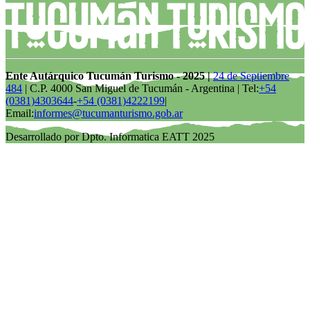
Ente Autárquico Tucumán Turismo - 2025 |
24 de Septiembre
484
| C.P. 4000 San Miguel de Tucumán - Argentina | Tel:
+54
(0381)4303644
-
+54 (0381)4222199
|
Email:
informes@tucumanturismo.gob.ar
Desarrollado por Dpto. Informatica EATT 2025