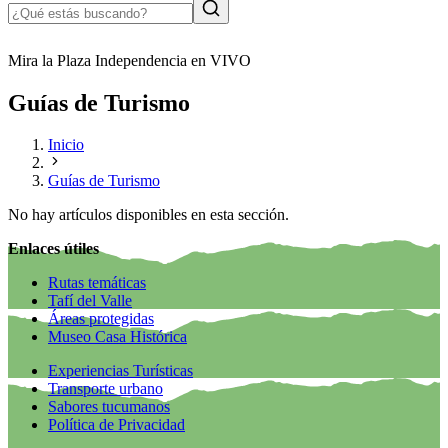
Mira la Plaza Independencia en VIVO
Guías de Turismo
Inicio
Guías de Turismo
No hay artículos disponibles en esta sección.
Enlaces útiles
Rutas temáticas
Tafí del Valle
Áreas protegidas
Museo Casa Histórica
Experiencias Turísticas
Transporte urbano
Sabores tucumanos
Política de Privacidad