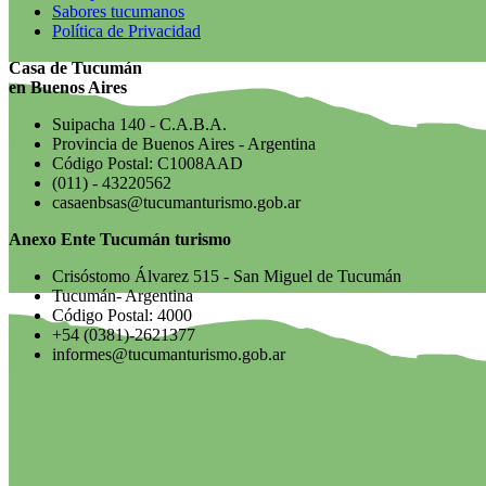
Sabores tucumanos
Política de Privacidad
Casa de Tucumán
en Buenos Aires
Suipacha 140 - C.A.B.A.
Provincia de Buenos Aires - Argentina
Código Postal: C1008AAD
(011) - 43220562
casaenbsas@tucumanturismo.gob.ar
Anexo Ente Tucumán turismo
Crisóstomo Álvarez 515 - San Miguel de Tucumán
Tucumán- Argentina
Código Postal: 4000
+54 (0381)-2621377
informes@tucumanturismo.gob.ar