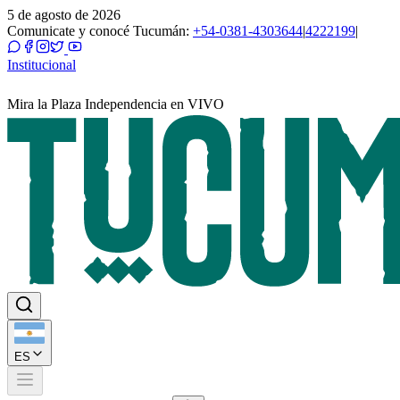
5 de agosto de 2026
Comunicate y conocé Tucumán:
+54-0381-4303644
|
4222199
|
Institucional
Mira la Plaza Independencia en VIVO
ES