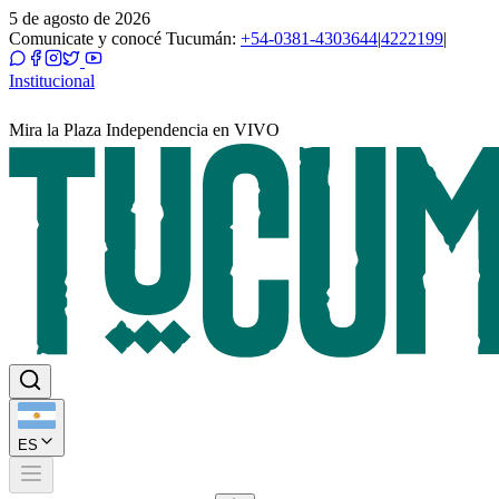
5 de agosto de 2026
Comunicate y conocé Tucumán:
+54-0381-4303644
|
4222199
|
Institucional
Mira la Plaza Independencia en VIVO
ES