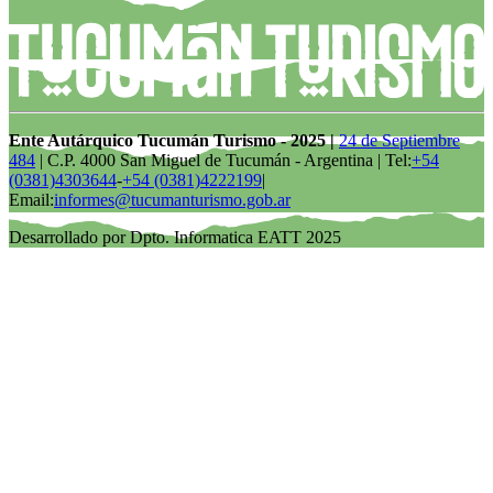
Ente Autárquico Tucumán Turismo - 2025 |
24 de Septiembre
484
| C.P. 4000 San Miguel de Tucumán - Argentina | Tel:
+54
(0381)4303644
-
+54 (0381)4222199
|
Email:
informes@tucumanturismo.gob.ar
Desarrollado por Dpto. Informatica EATT 2025