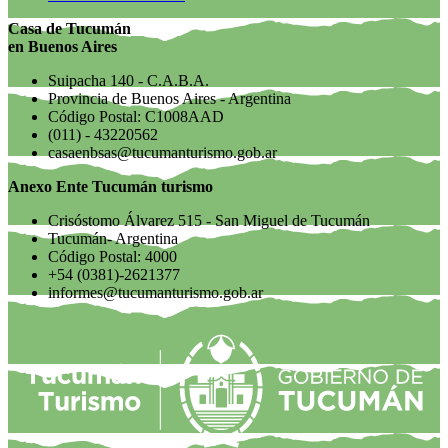
Casa de Tucumán
en Buenos Aires
Suipacha 140 - C.A.B.A.
Provincia de Buenos Aires - Argentina
Código Postal: C1008AAD
(011) - 43220562
casaenbsas@tucumanturismo.gob.ar
Anexo Ente Tucumán turismo
Crisóstomo Álvarez 515 - San Miguel de Tucumán
Tucumán- Argentina
Código Postal: 4000
+54 (0381)-2621377
informes@tucumanturismo.gob.ar