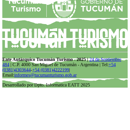
Ente Autárquico Tucumán Turismo - 2025 |
24 de Septiembre
484
| C.P. 4000 San Miguel de Tucumán - Argentina | Tel:
+54
(0381)4303644
-
+54 (0381)4222199
|
Email:
informes@tucumanturismo.gob.ar
Desarrollado por Dpto. Informatica EATT 2025