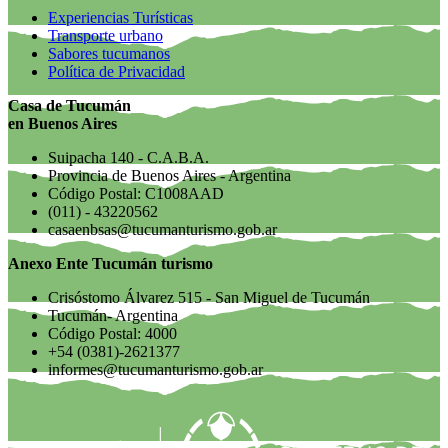
Experiencias Turísticas
Transporte urbano
Sabores tucumanos
Política de Privacidad
Casa de Tucumán
en Buenos Aires
Suipacha 140 - C.A.B.A.
Provincia de Buenos Aires - Argentina
Código Postal: C1008AAD
(011) - 43220562
casaenbsas@tucumanturismo.gob.ar
Anexo Ente Tucumán turismo
Crisóstomo Álvarez 515 - San Miguel de Tucumán
Tucumán- Argentina
Código Postal: 4000
+54 (0381)-2621377
informes@tucumanturismo.gob.ar