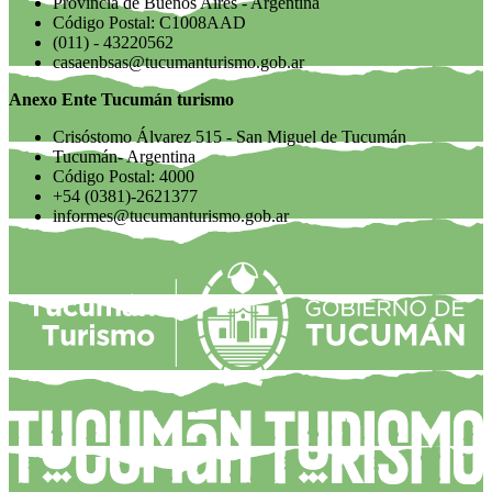
Provincia de Buenos Aires - Argentina
Código Postal: C1008AAD
(011) - 43220562
casaenbsas@tucumanturismo.gob.ar
Anexo Ente Tucumán turismo
Crisóstomo Álvarez 515 - San Miguel de Tucumán
Tucumán- Argentina
Código Postal: 4000
+54 (0381)-2621377
informes@tucumanturismo.gob.ar