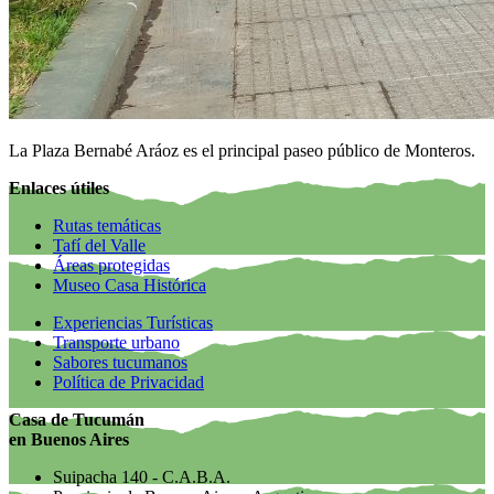
La Plaza Bernabé Aráoz es el principal paseo público de Monteros.
Enlaces útiles
Rutas temáticas
Tafí del Valle
Áreas protegidas
Museo Casa Histórica
Experiencias Turísticas
Transporte urbano
Sabores tucumanos
Política de Privacidad
Casa de Tucumán
en Buenos Aires
Suipacha 140 - C.A.B.A.