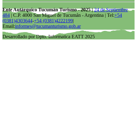
Ente Autárquico Tucumán Turismo - 2025 |
24 de Septiembre
484
| C.P. 4000 San Miguel de Tucumán - Argentina | Tel:
+54
(0381)4303644
-
+54 (0381)4222199
|
Email:
informes@tucumanturismo.gob.ar
Desarrollado por Dpto. Informatica EATT 2025