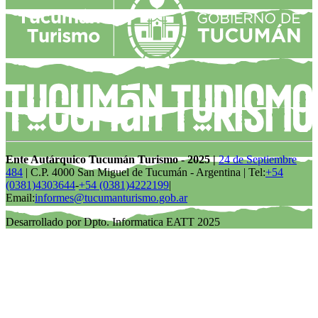
Ente Autárquico Tucumán Turismo - 2025 |
24 de Septiembre
484
| C.P. 4000 San Miguel de Tucumán - Argentina | Tel:
+54
(0381)4303644
-
+54 (0381)4222199
|
Email:
informes@tucumanturismo.gob.ar
Desarrollado por Dpto. Informatica EATT 2025