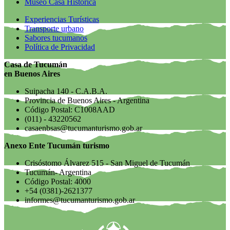
Museo Casa Histórica
Experiencias Turísticas
Transporte urbano
Sabores tucumanos
Política de Privacidad
Casa de Tucumán
en Buenos Aires
Suipacha 140 - C.A.B.A.
Provincia de Buenos Aires - Argentina
Código Postal: C1008AAD
(011) - 43220562
casaenbsas@tucumanturismo.gob.ar
Anexo Ente Tucumán turismo
Crisóstomo Álvarez 515 - San Miguel de Tucumán
Tucumán- Argentina
Código Postal: 4000
+54 (0381)-2621377
informes@tucumanturismo.gob.ar